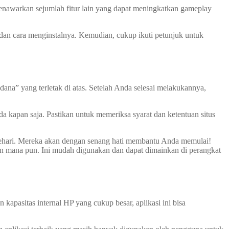
enawarkan sejumlah fitur lain yang dapat meningkatkan gameplay
ya dan cara menginstalnya. Kemudian, cukup ikuti petunjuk untuk
ana” yang terletak di atas. Setelah Anda selesai melakukannya,
a kapan saja. Pastikan untuk memeriksa syarat dan ketentuan situs
sehari. Mereka akan dengan senang hati membantu Anda memulai!
n mana pun. Ini mudah digunakan dan dapat dimainkan di perangkat
kapasitas internal HP yang cukup besar, aplikasi ini bisa