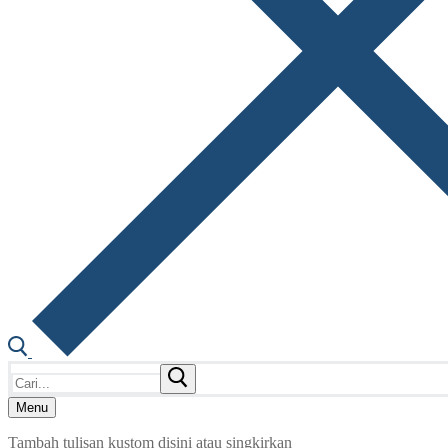
Cari:
Menu
Tambah tulisan kustom disini atau singkirkan