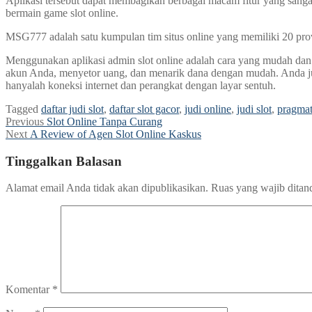
Aplikasi tersebut dapat membagikan berbagai macam fitur yang sangat
bermain game slot online.
MSG777 adalah satu kumpulan tim situs online yang memiliki 20 provid
Menggunakan aplikasi admin slot online adalah cara yang mudah d
akun Anda, menyetor uang, dan menarik dana dengan mudah. Anda j
hanyalah koneksi internet dan perangkat dengan layar sentuh.
Tagged
daftar judi slot
,
daftar slot gacor
,
judi online
,
judi slot
,
pragmat
Navigasi
Previous
Previous
Slot Online Tanpa Curang
Next
post:
Next
A Review of Agen Slot Online Kaskus
pos
post:
Tinggalkan Balasan
Alamat email Anda tidak akan dipublikasikan.
Ruas yang wajib ditan
Komentar
*