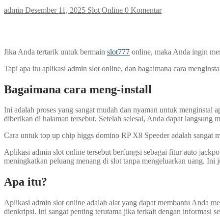
admin
Desember 11, 2025
Slot Online
0 Komentar
Jika Anda tertarik untuk bermain
slot777
online, maka Anda ingin men
Tapi apa itu aplikasi admin slot online, dan bagaimana cara mengin
Bagaimana cara meng-install
Ini adalah proses yang sangat mudah dan nyaman untuk menginstal apl
diberikan di halaman tersebut. Setelah selesai, Anda dapat langsung
Cara untuk top up chip higgs domino RP X8 Speeder adalah sangat 
Aplikasi admin slot online tersebut berfungsi sebagai fitur auto jack
meningkatkan peluang menang di slot tanpa mengeluarkan uang. Ini ju
Apa itu?
Aplikasi admin slot online adalah alat yang dapat membantu Anda 
dienkripsi. Ini sangat penting terutama jika terkait dengan informasi 